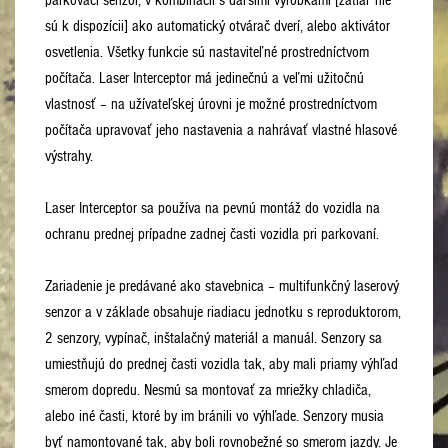
parkovací senzor, v kombinácii s daľšími výrobkami [zatiaľ nie
sú k dispozícii] ako automatický otvárač dverí, alebo aktivátor
osvetlenia. Všetky funkcie sú nastaviteľné prostredníctvom
počítača. Laser Interceptor má jedinečnú a veľmi užitočnú
vlastnosť – na užívateľskej úrovni je možné prostredníctvom
počítača upravovať jeho nastavenia a nahrávať vlastné hlasové
výstrahy.
Laser Interceptor sa používa na pevnú montáž do vozidla na
ochranu prednej prípadne zadnej časti vozidla pri parkovaní.
Zariadenie je predávané ako stavebnica – multifunkčný laserový
senzor a v základe obsahuje riadiacu jednotku s reproduktorom,
2 senzory, vypínač, inštalačný materiál a manuál. Senzory sa
umiestňujú do prednej časti vozidla tak, aby mali priamy výhľad
smerom dopredu. Nesmú sa montovať za mriežky chladiča,
alebo iné časti, ktoré by im bránili vo výhľade. Senzory musia
byť namontované tak, aby boli rovnobežné so smerom jazdy. Je