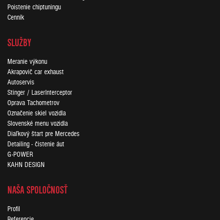
Poistenie chiptuningu
Cenník
SLUŽBY
Meranie výkonu
Akrapovič car exhaust
Autoservis
Stinger / LaserInterceptor
Oprava Tachometrov
Označenie skiel vozidla
Slovenské menu vozidla
Diaľkový štart pre Mercedes
Detailing - čistenie áut
G-POWER
KAHN DESIGN
NAŠA SPOLOČNOSŤ
Profil
Referencie