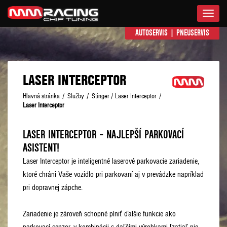
Menu
AUTOSERVIS
|
PNEUSERVIS
LASER INTERCEPTOR
Hlavná stránka
/
Služby
/
Stinger / Laser Interceptor
/
Laser Interceptor
LASER INTERCEPTOR – NAJLEPŠÍ PARKOVACÍ
ASISTENT!
Laser Interceptor je inteligentné laserové parkovacie zariadenie,
ktoré chráni Vaše vozidlo pri parkovaní aj v prevádzke napríklad
pri dopravnej zápche.
Zariadenie je zároveň schopné plniť ďalšie funkcie ako