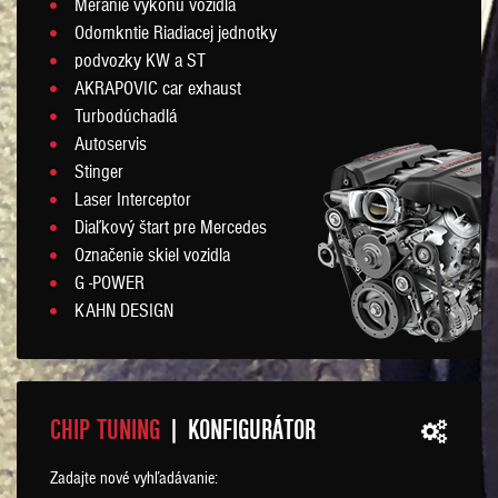
Meranie výkonu vozidla
Odomkntie Riadiacej jednotky
podvozky KW a ST
AKRAPOVIC car exhaust
Turbodúchadlá
Autoservis
Stinger
Laser Interceptor
Diaľkový štart pre Mercedes
Označenie skiel vozidla
G -POWER
KAHN DESIGN
CHIP TUNING
| KONFIGURÁTOR
Zadajte nové vyhľadávanie: