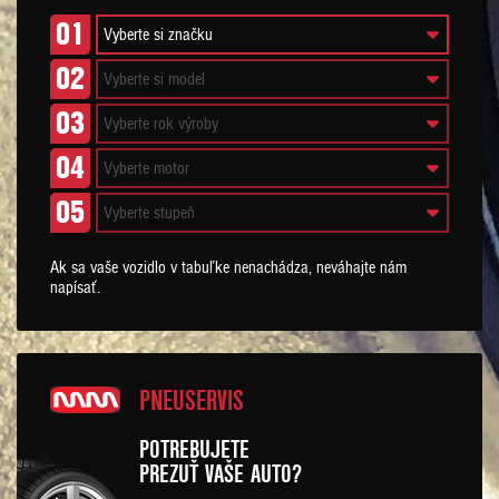
01
02
03
04
05
Ak sa vaše vozidlo v tabuľke nenachádza, neváhajte nám
napísať.
PNEUSERVIS
POTREBUJETE
PREZUŤ VAŠE AUTO?