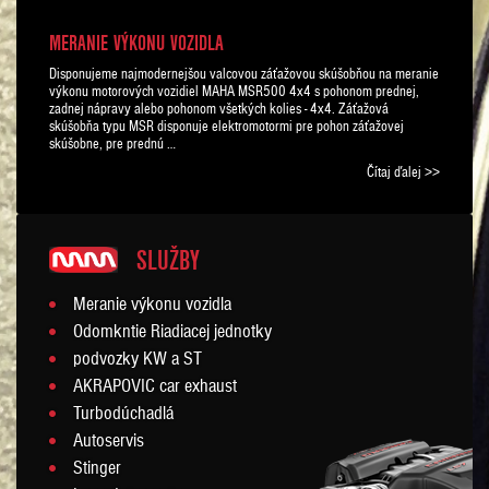
MERANIE VÝKONU VOZIDLA
Disponujeme najmodernejšou valcovou záťažovou skúšobňou na meranie
výkonu motorových vozidiel MAHA MSR500 4x4 s pohonom prednej,
zadnej nápravy alebo pohonom všetkých kolies - 4x4. Záťažová
skúšobňa typu MSR disponuje elektromotormi pre pohon záťažovej
skúšobne, pre prednú …
Čítaj ďalej >>
SLUŽBY
Meranie výkonu vozidla
Odomkntie Riadiacej jednotky
podvozky KW a ST
AKRAPOVIC car exhaust
Turbodúchadlá
Autoservis
Stinger