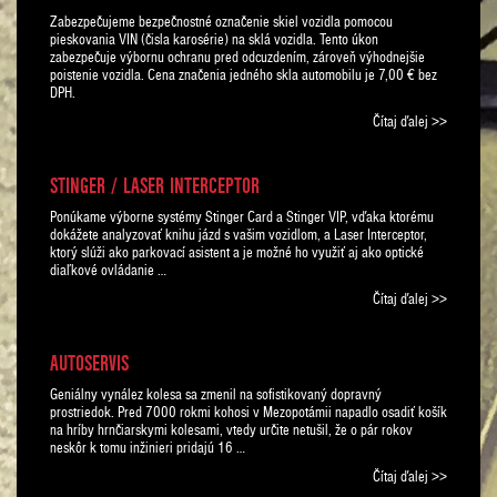
Zabezpečujeme bezpečnostné označenie skiel vozidla pomocou
pieskovania VIN (čisla karosérie) na sklá vozidla. Tento úkon
zabezpečuje výbornu ochranu pred odcuzdením, zároveň výhodnejšie
poistenie vozidla. Cena značenia jedného skla automobilu je 7,00 € bez
DPH.
Čítaj ďalej >>
STINGER / LASER INTERCEPTOR
Ponúkame výborne systémy Stinger Card a Stinger VIP, vďaka ktorému
dokážete analyzovať knihu jázd s vašim vozidlom, a Laser Interceptor,
ktorý slúži ako parkovací asistent a je možné ho využiť aj ako optické
diaľkové ovládanie …
Čítaj ďalej >>
AUTOSERVIS
Geniálny vynález kolesa sa zmenil na sofistikovaný dopravný
prostriedok. Pred 7000 rokmi kohosi v Mezopotámii napadlo osadiť košík
na hríby hrnčiarskymi kolesami, vtedy určite netušil, že o pár rokov
neskôr k tomu inžinieri pridajú 16 …
Čítaj ďalej >>