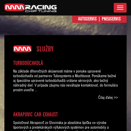
Menu
AUTOSERVIS
|
PNEUSERVIS
SLUŽBY
TURBODÚCHADLÁ
Na základe dlhoročných skúseností máme v ponuke upravené
turbodúchadla od partnerov Tubosystems a Muchboost. Ponúkame bežné
aj špeciálne upravené turbodúchadlá vrátane sériových, ako bežný
náhradný diel. V prípade záujmu nás neváhajte kontaktovať, do formulára
prosím uveďte …
Čítaj ďalej >>
AKRAPOVIC CAR EXHAUST
Spoločnosť Akrapovič zo Slovinska je absolútna špička vo výrobe
športových a pretekárskych výfukových systémov pre automobily a