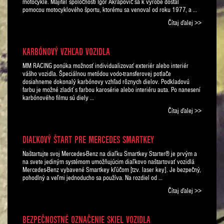
motocykle. Majiteľ spoločnosti Igor Akrapovič sa k výrobe dostal
pomocou motocyklového športu, ktorému sa venoval od roku 1977, a …
Čítaj ďalej >>
KARBÓNOVÝ VZHĽAD VOZIDLA
MM RACING ponúka možnosť individualizovať exteriér alebo interiér
vášho vozidla. Špeciálnou metódou vodo-transferovej potlače
dosiahneme dokonalý karbónovy vzhľad rôznych dielov. Podkladovú
farbu je možné zladiť s farbou karosérie alebo interiéru auta. Po nanesení
karbónového filmu sú diely …
Čítaj ďalej >>
DIAĽKOVÝ ŠTART PRE MERCEDES SMARTKEY
Naštartujte svoj Mercedes-Benz na diaľku Smartkey Starter® je prvým a
na svete jediným systémom umožňujúcim diaľkovo naštartovať vozidlá
Mercedes-Benz vybavené Smartkey kľúčom [tzv. laser key]. Je bezpečný,
pohodlný a veľmi jednoducho sa používa. Na rozdiel od …
Čítaj ďalej >>
BEZPEČNOSTNÉ OZNAČENIE SKIEL VOZIDLA