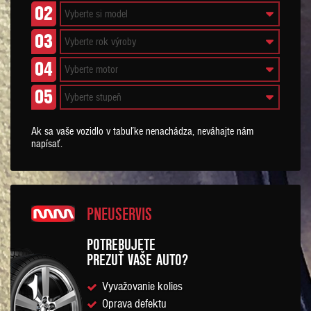
02
03
04
05
Ak sa vaše vozidlo v tabuľke nenachádza, neváhajte nám
napísať.
PNEUSERVIS
POTREBUJETE
PREZUŤ VAŠE AUTO?
Vyvažovanie kolies
Oprava defektu