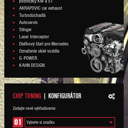
podvozky KW a ST
AKRAPOVIC car exhaust
Turbodúchadlá
Autoservis
Stinger
Laser Interceptor
Diaľkový štart pre Mercedes
Označenie skiel vozidla
G -POWER
KAHN DESIGN
CHIP TUNING
| KONFIGURÁTOR
Zadajte nové vyhľadávanie:
01