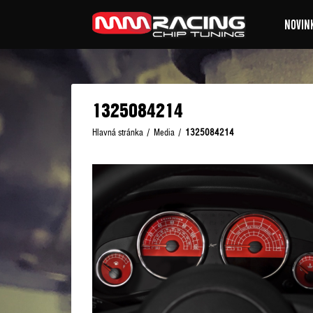
NOVIN
1325084214
Hlavná stránka
/
Media
/
1325084214