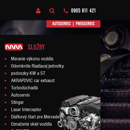
0905 611 421
AUTOSERVIS
|
PNEUSERVIS
SLUŽBY
Meranie výkonu vozidla
Odomkntie Riadiacej jednotky
podvozky KW a ST
AKRAPOVIC car exhaust
Turbodúchadlá
Autoservis
Stinger
Laser Interceptor
Diaľkový štart pre Mercedes
Označenie skiel vozidla