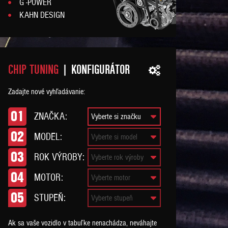
G -POWER
KAHN DESIGN
CHIP TUNING
| KONFIGURÁTOR
Zadajte nové vyhľadávanie:
01
ZNAČKA:
02
MODEL:
03
ROK VÝROBY:
04
MOTOR:
05
STUPEŇ:
Ak sa vaše vozidlo v tabuľke nenachádza, neváhajte