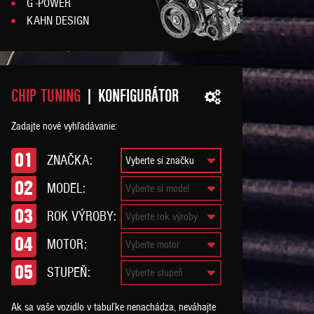
G -POWER
KAHN DESIGN
CHIP TUNING
| KONFIGURÁTOR
Zadajte nové vyhľadávanie:
01
ZNAČKA:
02
MODEL:
03
ROK VÝROBY:
04
MOTOR:
05
STUPEŇ:
Ak sa vaše vozidlo v tabuľke nenachádza, neváhajte