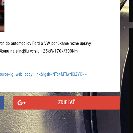
ných do automobilov Ford a VW ponúkame rôzne úpravy.
ýkonu na silnejšiu verziu 125kW-170k/390Nm.
source=ig_web_copy_link&igsh=NTc4MTIwNjQ2YQ==
ZDIEĽAŤ