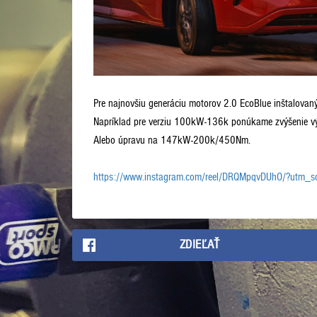
Pre najnovšiu generáciu motorov 2.0 EcoBlue inštalova
Napríklad pre verziu 100kW-136k ponúkame zvýšenie v
Alebo úpravu na 147kW-200k/450Nm.
https://www.instagram.com/reel/DRQMpqvDUhO/?utm_
ZDIEĽAŤ