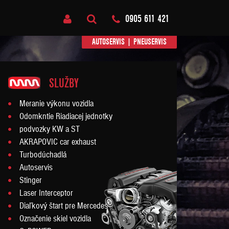
0905 611 421
AUTOSERVIS
|
PNEUSERVIS
SLUŽBY
Meranie výkonu vozidla
Odomkntie Riadiacej jednotky
podvozky KW a ST
AKRAPOVIC car exhaust
Turbodúchadlá
Autoservis
Stinger
Laser Interceptor
Diaľkový štart pre Mercedes
Označenie skiel vozidla